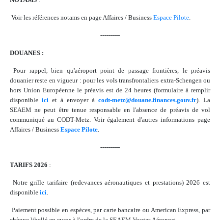
Voir les références notams en page Affaires / Business
Espace Pilote
.
----------
DOUANES :
Pour rappel, bien qu'aéroport point de passage frontières, le préavis
douanier reste en vigueur : pour les vols transfrontaliers extra-Schengen ou
hors Union Européenne le préavis est de 24 heures (formulaire à remplir
disponible
ici
et à envoyer à
codt-metz@douane.finances.gouv.fr
). La
SEAEM ne peut être tenue responsable en l'absence de préavis de vol
communiqué au CODT-Metz. Voir également d'autres informations page
Affaires / Business
Espace Pilote
.
----------
TARIFS 2026
:
Notre grille tarifaire (redevances aéronautiques et prestations) 2026 est
disponible
ici
.
Paiement possible en espèces, par carte bancaire ou American Express, par
chèque libellé en euros à l'ordre de la SEAEM Vosges Aéroport.