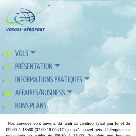
VOLS
PRÉSENTATION
INFORMATIONS PRATIQUES
AFFAIRES/BUSINESS
BONS PLANS
Nos services sont ouverts du lundi au vendredi (sauf jour férié) de
09h00 à 18h00 (07:00-16:00UTC) jusqu'à nouvel avis.
L'aérogare est
accessible au public de 08h30 à 17h00. Toutefois c
es horaires