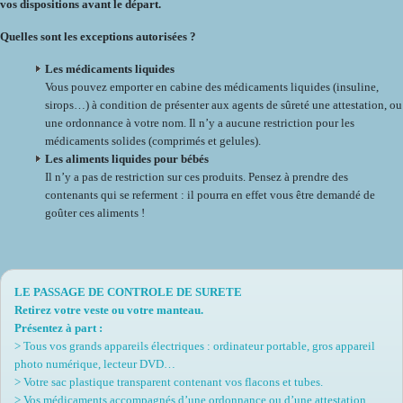
vos dispositions avant le départ.
Quelles sont les exceptions autorisées ?
Les médicaments liquides
Vous pouvez emporter en cabine des médicaments liquides (insuline,
sirops…) à condition de présenter aux agents de sûreté une attestation, ou
une ordonnance à votre nom. Il n’y a aucune restriction pour les
médicaments solides (comprimés et gelules).
Les aliments liquides pour bébés
Il n’y a pas de restriction sur ces produits. Pensez à prendre des
contenants qui se referment : il pourra en effet vous être demandé de
goûter ces aliments !
LE PASSAGE DE CONTROLE DE SURETE
Retirez votre veste ou votre manteau.
Présentez à part :
> Tous vos grands appareils électriques : ordinateur portable, gros appareil
photo numérique, lecteur DVD…
> Votre sac plastique transparent contenant vos flacons et tubes.
> Vos médicaments accompagnés d’une ordonnance ou d’une attestation.