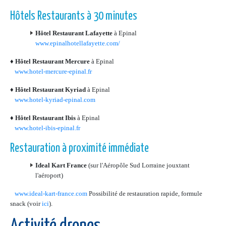
Hôtels Restaurants à 30 minutes
Hôtel Restaurant Lafayette
à Epinal
www.epinalhotellafayette.com/
♦
Hôtel Restaurant Mercure
à Epinal
www.hotel-mercure-epinal.fr
♦
Hôtel Restaurant Kyriad
à Epinal
www.hotel-kyriad-epinal.com
♦
Hôtel Restaurant Ibis
à Epinal
www.hotel-ibis-epinal.fr
Restauration à proximité immédiate
Ideal Kart France
(sur l'Aéropôle Sud Lorraine jouxtant
l'aéroport)
www.ideal-kart-france.com
Possibilité de restauration rapide, formule
snack (voir
ici
).