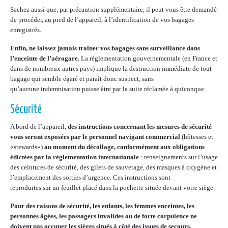
Sachez aussi que, par précaution supplémentaire, il peut vous être demandé
de procéder, au pied de l’appareil, à l’identification de vos bagages
enregistrés.
Enfin, ne laissez jamais traîner vos bagages sans surveillance dans
l’enceinte de l’aérogare.
La réglementation gouvernementale (en France et
dans de nombreux autres pays) implique la destruction immédiate de tout
bagage qui semble égaré et paraît donc suspect, sans
qu’aucune indemnisation puisse être par la suite réclamée à quiconque.
Sécurité
A bord de l’appareil,
des instructions concernant les mesures de sécurité
vous seront exposées par le personnel navigant commercial
(hôtesses et
«stewards»)
au moment du décollage, conformément aux obligations
édictées par la réglementation internationale
: renseignements sur l’usage
des ceintures de sécurité, des gilets de sauvetage, des masques à oxygène et
l’emplacement des sorties d’urgence. Ces instructions sont
reproduites sur un feuillet placé dans la pochette située devant votre siège.
Pour des raisons de sécurité, les enfants, les femmes enceintes, les
personnes âgées, les passagers invalides ou de forte corpulence ne
doivent pas occuper les sièges situés à côté des issues de secours.