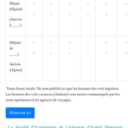
Départ
-
-
-
-
-
-
d'Epinal
-
-
-
-
-
-
(Arrivée
à ____)
(Départ
-
-
-
-
-
-
de
-
-
-
-
-
-
____)
Arrivée
à Epinal
Toute heure locale. Ne sont publiés ici que les horaires des vols réguliers.
Les horaires des vols vacances (charters) vous seront communiqués par les
tours opérateurs et les agences de voyages.
Réserver ici
La Société d’Exploitation de l’Aéroport d’Epinal Mirecourt