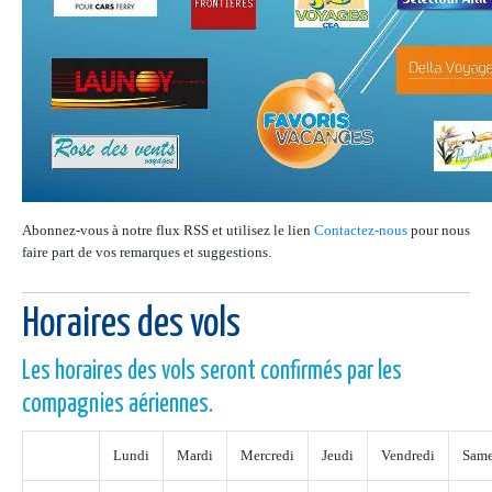
Abonnez-vous à notre flux RSS et utilisez le lien
Contactez-nous
pour nous
faire part de vos remarques et suggestions.
Horaires des vols
Les horaires des vols seront confirmés par les
compagnies aériennes.
Lundi
Mardi
Mercredi
Jeudi
Vendredi
Same