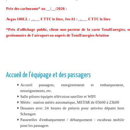
Prix des carburants* au __/__/2026 :
Avgas 100LL : _,___ € TTC le litre, Jet-A1 : _,___ € TTC le litre
*Prix d'affichage public, client non porteur de la carte TotalEnergies, 
gestionnaire de l'aéroport ou auprès de TotalEnergies Aviation
Accueil de l'équipage et des passagers
Accueil passagers, enregistrement et embarquement,
renseignements, etc.
Salle pilotes équipée télévision satellite et WIFI
Météo : station météo automatique, METAR de 05h00 à 23h00
Douanes avec 24 heures de préavis pour arrivées départs hors
Schengen
Passerelles d'embarquement / débarquement - escabeau mobile
pour les passagers