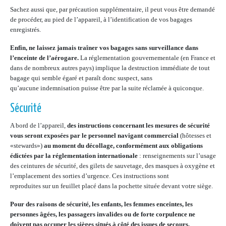
Sachez aussi que, par précaution supplémentaire, il peut vous être demandé
de procéder, au pied de l’appareil, à l’identification de vos bagages
enregistrés.
Enfin, ne laissez jamais traîner vos bagages sans surveillance dans
l’enceinte de l’aérogare.
La réglementation gouvernementale (en France et
dans de nombreux autres pays) implique la destruction immédiate de tout
bagage qui semble égaré et paraît donc suspect, sans
qu’aucune indemnisation puisse être par la suite réclamée à quiconque.
Sécurité
A bord de l’appareil,
des instructions concernant les mesures de sécurité
vous seront exposées par le personnel navigant commercial
(hôtesses et
«stewards»)
au moment du décollage, conformément aux obligations
édictées par la réglementation internationale
: renseignements sur l’usage
des ceintures de sécurité, des gilets de sauvetage, des masques à oxygène et
l’emplacement des sorties d’urgence. Ces instructions sont
reproduites sur un feuillet placé dans la pochette située devant votre siège.
Pour des raisons de sécurité, les enfants, les femmes enceintes, les
personnes âgées, les passagers invalides ou de forte corpulence ne
doivent pas occuper les sièges situés à côté des issues de secours.