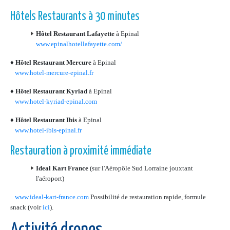
Hôtels Restaurants à 30 minutes
Hôtel Restaurant Lafayette
à Epinal
www.epinalhotellafayette.com/
♦
Hôtel Restaurant Mercure
à Epinal
www.hotel-mercure-epinal.fr
♦
Hôtel Restaurant Kyriad
à Epinal
www.hotel-kyriad-epinal.com
♦
Hôtel Restaurant Ibis
à Epinal
www.hotel-ibis-epinal.fr
Restauration à proximité immédiate
Ideal Kart France
(sur l'Aéropôle Sud Lorraine jouxtant
l'aéroport)
www.ideal-kart-france.com
Possibilité de restauration rapide, formule
snack (voir
ici
).