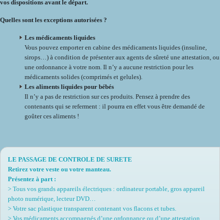
vos dispositions avant le départ.
Quelles sont les exceptions autorisées ?
Les médicaments liquides
Vous pouvez emporter en cabine des médicaments liquides (insuline,
sirops…) à condition de présenter aux agents de sûreté une attestation, ou
une ordonnance à votre nom. Il n’y a aucune restriction pour les
médicaments solides (comprimés et gelules).
Les aliments liquides pour bébés
Il n’y a pas de restriction sur ces produits. Pensez à prendre des
contenants qui se referment : il pourra en effet vous être demandé de
goûter ces aliments !
LE PASSAGE DE CONTROLE DE SURETE
Retirez votre veste ou votre manteau.
Présentez à part :
> Tous vos grands appareils électriques : ordinateur portable, gros appareil
photo numérique, lecteur DVD…
> Votre sac plastique transparent contenant vos flacons et tubes.
> Vos médicaments accompagnés d’une ordonnance ou d’une attestation.