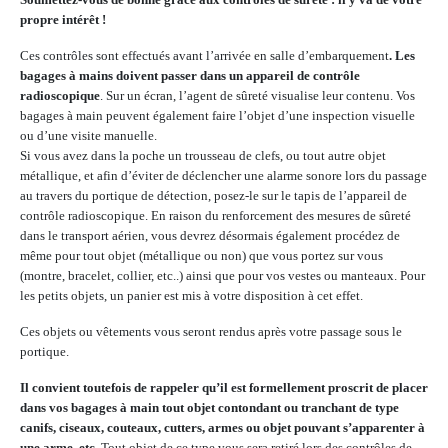
propre intérêt !
Ces contrôles sont effectués avant l’arrivée en salle d’embarquement
. Les
bagages à mains doivent passer dans un appareil de contrôle
radioscopique
. Sur un écran, l’agent de sûreté visualise leur contenu. Vos
bagages à main peuvent également faire l’objet d’une inspection visuelle
ou d’une visite manuelle.
Si vous avez dans la poche un trousseau de clefs, ou tout autre objet
métallique, et afin d’éviter de déclencher une alarme sonore lors du passage
au travers du portique de détection, posez-le sur le tapis de l’appareil de
contrôle radioscopique. En raison du renforcement des mesures de sûreté
dans le transport aérien, vous devrez désormais également procédez de
même pour tout objet (métallique ou non) que vous portez sur vous
(montre, bracelet, collier, etc..) ainsi que pour vos vestes ou manteaux. Pour
les petits objets, un panier est mis à votre disposition à cet effet.
Ces objets ou vêtements vous seront rendus après votre passage sous le
portique.
Il convient toutefois de rappeler qu’il est formellement proscrit de placer
dans vos bagages à main tout objet contondant ou tranchant de type
canifs, ciseaux, couteaux, cutters, armes ou objet pouvant s’apparenter à
une arme, etc
. Tout objet de ce type vous sera retiré lors des contrôles de